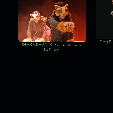
Don Perlimplín Y Los Ecos Del
 De
Verde Ruiseñor