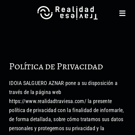
Saltar
al
Toggl
contenido
Navig
Realidad Traviesa
Noticias
Política de Privacidad
Catálogo
Gestión cultural
IDOIA SALGUERO AZNAR pone a su disposición a
través de la página web
Contacto
https://www.realidadtraviesa.com/ la presente
política de privacidad con la finalidad de informarle,
Equipo
de forma detallada, sobre cómo tratamos sus datos
Otros Servicios
personales y protegemos su privacidad y la