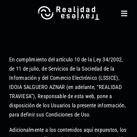
Saltar
al
Toggl
contenido
Navig
Realidad Traviesa
Noticias
En cumplimiento del artículo 10 de la Ley 34/2002,
Catálogo
de 11 de julio, de Servicios de la Sociedad de la
Información y del Comercio Electrónico (LSSICE),
Gestión cultural
IDOIA SALGUERO AZNAR (en adelante, “REALIDAD
TRAVIESA”), Responsable de esta web, pone a
Contacto
disposición de los Usuarios la presente información,
Equipo
para definir sus Condiciones de Uso.
Otros Servicios
Adicionalmente a los contenidos aquí expuestos, los