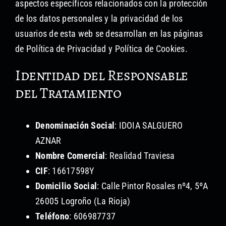
aspectos específicos relacionados con la protección
Formación no reglada
de los datos personales y la privacidad de los
usuarios de esta web se desarrollan en las páginas
Proyectos audiovisuales
de Política de Privacidad y Política de Cookies.
Identidad del Responsable
del Tratamiento
Denominación Social
: IDOIA SALGUERO
AZNAR
Nombre Comercial
: Realidad Traviesa
CIF
: 16617598Y
Domicilio Social
: Calle Pintor Rosales nº4, 5ºA
26005 Logroño (La Rioja)
Teléfono
: 606987737