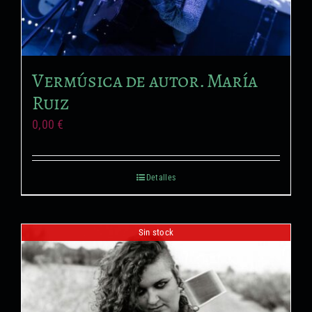
Formación no reglada
Proyectos audiovisuales
Vermúsica de autor. María
Ruiz
0,00
€
Detalles
Sin stock