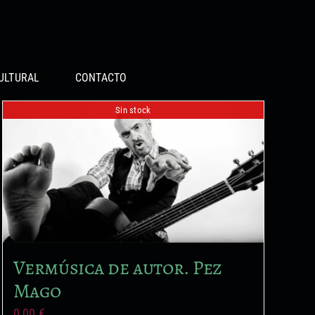
ULTURAL
CONTACTO
Sin stock
Vermúsica de autor. Pez
Mago
0,00
€