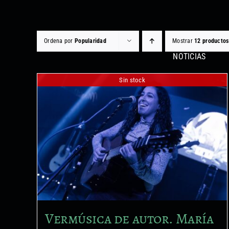
Saltar
al
contenido
Ordena por
Popularidad
Mostrar
12 productos
NOTICIAS
Sin stock
Vermúsica de autor. María