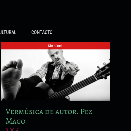
ULTURAL
CONTACTO
Sin stock
Vermúsica de autor. Pez
Mago
0,00
€