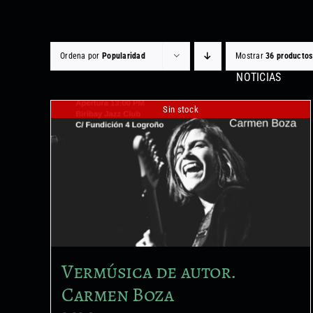
Saltar
al
contenido
Ordena por
Popularidad
Mostrar
36 productos
NOTICIAS
Sin stock
Vermúsica de autor.
Carmen Boza