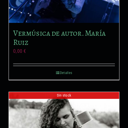
Formación no reglada
Proyectos audiovisuales
Vermúsica de autor. María
Ruiz
0,00
€
Detalles
Sin stock