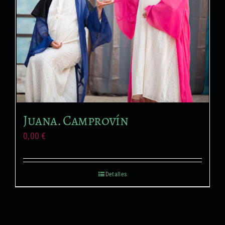
Formación no reglada
Proyectos audiovisuales
Juana. Camprovín
0,00
€
Detalles