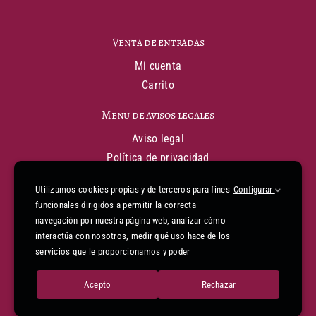
Venta de entradas
Mi cuenta
Carrito
Menu de avisos legales
Aviso legal
Política de privacidad
Política de cookies
Utilizamos cookies propias y de terceros para fines
Configurar
Condiciones generales de venta
funcionales dirigidos a permitir la correcta
Declaración de financiación
navegación por nuestra página web, analizar cómo
Informe de accesibilidad
interactúa con nosotros, medir qué uso hace de los
Mapa web
servicios que le proporcionamos y poder
mejorarlos. Para gestionar o deshabilitar las
cookies pulse el botón “Configuración” Para
Acepto
Rechazar
© 2026 | Diseño web de
Pies Negros
consentir su utilización y confirmar que ha leído la
información proporcionada, pulse el botón “Acepto”.