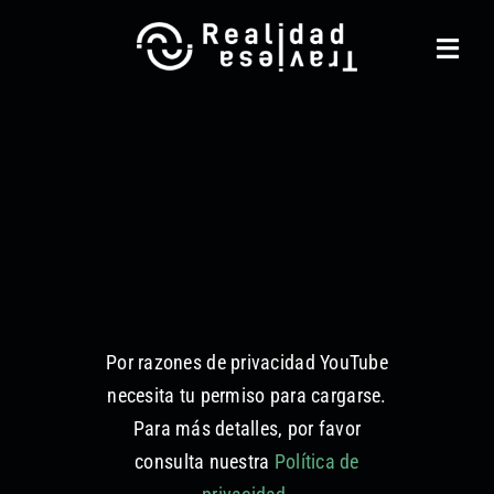
Saltar
al
Toggl
contenido
Navig
Realidad Traviesa
Noticias
Catálogo
Gestión cultural
Contacto
Por razones de privacidad YouTube
necesita tu permiso para cargarse.
Equipo
Para más detalles, por favor
consulta nuestra
Política de
Otros Servicios