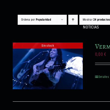
Saltar
al
contenido
Ordena por
Popularidad
Mostrar
24 productos
NOTICIAS
Verm
Sin stock
0,00
€
Detalles