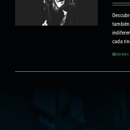
Descubre
también 
indifere
cada rin
Detalles