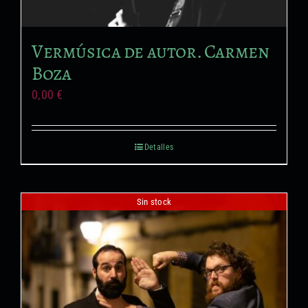
Formación no reglada
Vermúsica de autor. Carmen
Proyectos audiovisuales
Boza
0,00
€
Detalles
Sin stock