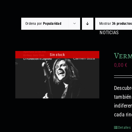
Saltar
al
contenido
Ordena por
Popularidad
Mostrar
36 productos
NOTICIAS
Verm
Sin stock
0,00
€
Descubre
también 
indifere
cada rin
Detalles