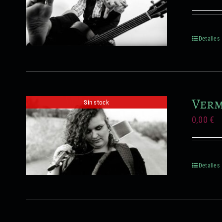
Detalles
Verm
Sin stock
0,00
€
Detalles