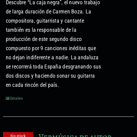
Descubre “La caja negra”, el nuevo trabajo
Formación no reglada
de larga duración de Carmen Boza. La
compositora, guitarrista y cantante
Proyectos audiovisuales
también es la responsable de la
producción de este segundo disco
compuesto por 9 canciones inéditas que
no dejan indiferente a nadie. La andaluza
se recorrerá toda España desgranando sus
dos discos y haciendo sonar su guitarra
en cada rincón del país.
Detalles
Vermúsica de autor.
Sin stock