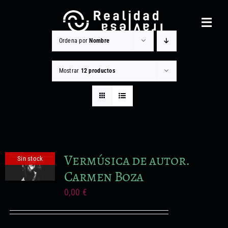
Saltar
al
Toggl
contenido
Navig
Ordena por
Nombre
Realidad Traviesa
Mostrar
12 productos
Noticias
Catálogo
Gestión cultural
Vermúsica de autor.
Sin stock
Contacto
Carmen Boza
Equipo
0,00
€
Otros Servicios