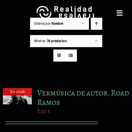
Saltar
al
Toggl
contenido
Navig
Ordena por
Nombre
Realidad Traviesa
Mostrar
36 productos
Noticias
Catálogo
Gestión cultural
Vermúsica de autor. Road
Sin stock
Contacto
Ramos
Equipo
0,00
€
Otros Servicios