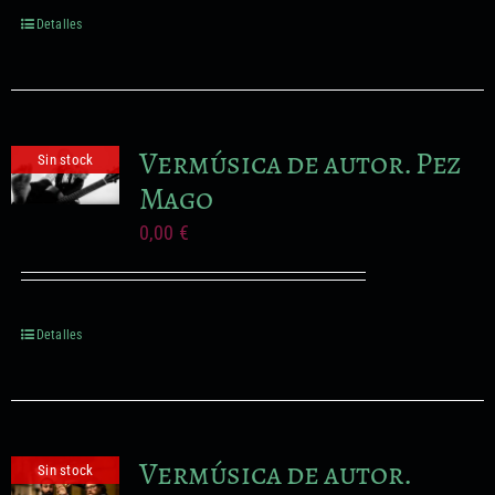
Formación no reglada
Detalles
Proyectos audiovisuales
Vermúsica de autor. Pez
Sin stock
Mago
0,00
€
Detalles
Vermúsica de autor.
Sin stock