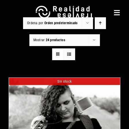
Saltar
al
Toggl
contenido
Navig
Ordena por
Orden predeterminado
Realidad Traviesa
Mostrar
24 productos
Noticias
Catálogo
Gestión cultural
Sin stock
Contacto
Equipo
Otros Servicios