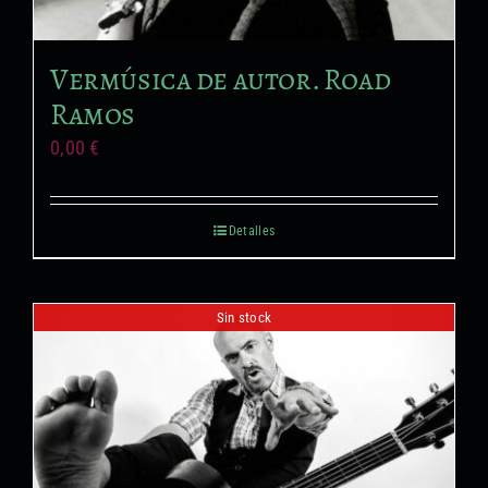
Formación no reglada
Vermúsica de autor. Road
Proyectos audiovisuales
Ramos
0,00
€
Detalles
Sin stock