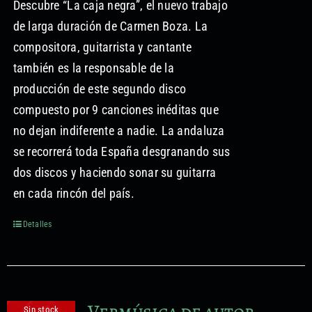
Descubre “La caja negra”, el nuevo trabajo
Formación no reglada
de larga duración de Carmen Boza. La
compositora, guitarrista y cantante
Proyectos audiovisuales
también es la responsable de la
producción de este segundo disco
compuesto por 9 canciones inéditas que
no dejan indiferente a nadie. La andaluza
se recorrerá toda España desgranando sus
dos discos y haciendo sonar su guitarra
en cada rincón del país.
Detalles
Vermúsica de autor.
Sin stock