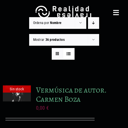
Saltar
al
Toggl
contenido
Navig
Ordena por
Nombre
Realidad Traviesa
Mostrar
36 productos
Noticias
Catálogo
Gestión cultural
Vermúsica de autor.
Sin stock
Contacto
Carmen Boza
Equipo
0,00
€
Otros Servicios