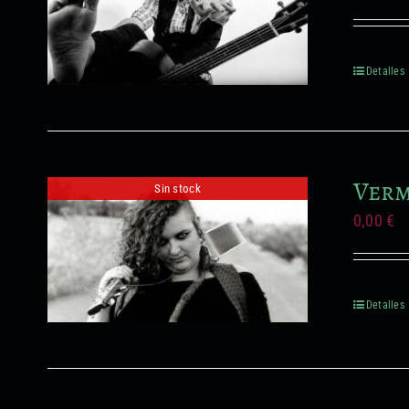
Detalles
Verm
Sin stock
0,00
€
Detalles