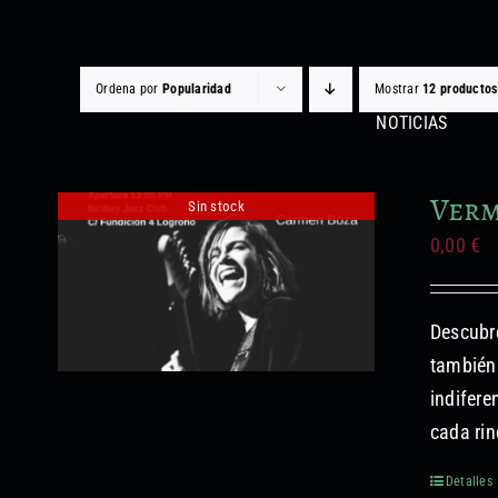
Saltar
al
contenido
Ordena por
Popularidad
Mostrar
12 productos
NOTICIAS
Verm
Sin stock
0,00
€
Descubre
también 
indifere
cada rin
Detalles