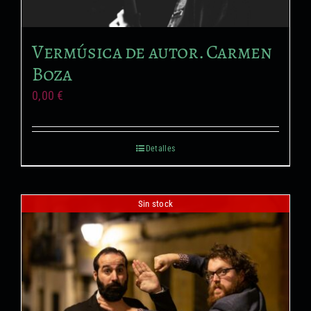
Formación no reglada
Vermúsica de autor. Carmen
Proyectos audiovisuales
Boza
0,00
€
Detalles
Sin stock