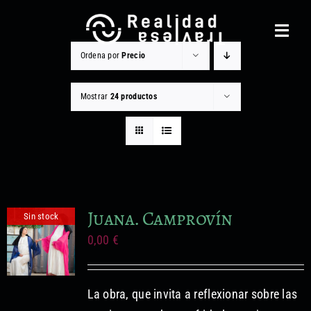
Saltar
al
Toggl
contenido
Navig
Ordena por
Precio
Realidad Traviesa
Mostrar
24 productos
Noticias
Catálogo
Gestión cultural
Juana. Camprovín
Sin stock
Contacto
0,00
€
Equipo
Otros Servicios
La obra, que invita a reflexionar sobre las