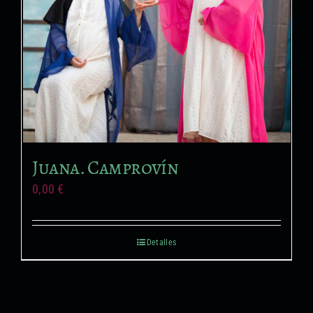
Formación no reglada
Proyectos audiovisuales
Juana. Camprovín
0,00
€
Detalles